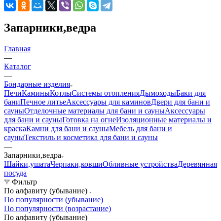
Запарники,ведра
Главная
—
Каталог
—
Бондарные изделия
Печи
Камины
Котлы
Системы отопления
Дымоходы
Баки для
бани
Печное литье
Аксессуары для каминов
Двери для бани и
сауны
Отделочные материалы для бани и сауны
Аксессуары
для бани и сауны
Готовка на огне
Изоляционные материалы и
краска
Камни для бани и сауны
Мебель для бани и
сауны
Текстиль и косметика для бани и сауны
—
Запарники,ведра
Шайки,ушата
Черпаки,ковши
Обливные устройства
Деревянная
посуда
Фильтр
По алфавиту (убывание)
По популярности (убывание)
По популярности (возрастание)
По алфавиту (убывание)