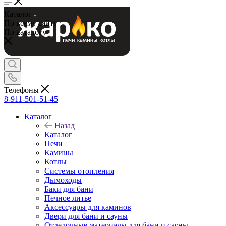
Камины
Каталог
Котлы
По всему сайту
Системы отопления
По каталогу
Дымоходы
Баки для бани
Печное литье
Аксессуары для каминов
Двери для бани и сауны
Отделочные материалы для бани и сауны
Аксессуары для бани и сауны
Телефоны
Готовка на огне
8-911-501-51-45
Изоляционные материалы и краска
Камни для бани и сауны
Каталог
Мебель для бани и сауны
Назад
Текстиль и косметика для бани и сауны
Каталог
Бондарные изделия
Печи
Камины
Котлы
Системы отопления
Дымоходы
Баки для бани
Печное литье
Аксессуары для каминов
Двери для бани и сауны
Отделочные материалы для бани и сауны