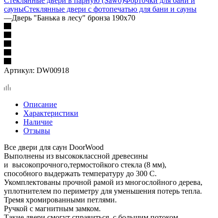
Стеклянные двери в парную (Sawo)
Форточки для бани и
сауны
Стеклянные двери с фотопечатью для бани и сауны
—
Дверь "Банька в лесу" бронза 190х70
Артикул:
DW00918
Описание
Характеристики
Наличие
Отзывы
Все двери для саун DoorWood
Выполнены из высококлассной древесины
и высокопрочного,термостойкого стекла (8 мм),
способного выдержать температуру до 300 С.
Укомплектованы прочной рамой из многослойного дерева,
уплотнителем по периметру для уменьшения потерь тепла.
Тремя хромированными петлями.
Ручкой с магнитным замком.
Такие двери смогут справиться с большим потоком