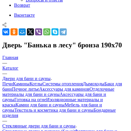
Возврат
Вконтакте
Дверь "Банька в лесу" бронза 190х70
Главная
—
Каталог
—
Двери для бани и сауны
Печи
Камины
Котлы
Системы отопления
Дымоходы
Баки для
бани
Печное литье
Аксессуары для каминов
Отделочные
материалы для бани и сауны
Аксессуары для бани и
сауны
Готовка на огне
Изоляционные материалы и
краска
Камни для бани и сауны
Мебель для бани и
сауны
Текстиль и косметика для бани и сауны
Бондарные
изделия
—
Стеклянные двери для бани и сауны