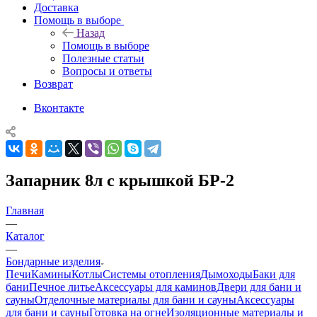
Доставка
Помощь в выборе
Назад
Помощь в выборе
Полезные статьи
Вопросы и ответы
Возврат
Вконтакте
Запарник 8л с крышкой БР-2
Главная
—
Каталог
—
Бондарные изделия
Печи
Камины
Котлы
Системы отопления
Дымоходы
Баки для
бани
Печное литье
Аксессуары для каминов
Двери для бани и
сауны
Отделочные материалы для бани и сауны
Аксессуары
для бани и сауны
Готовка на огне
Изоляционные материалы и