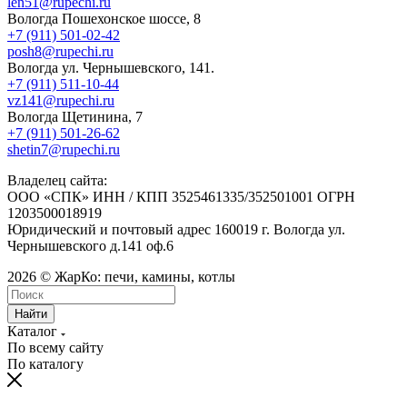
len51@rupechi.ru
Вологда Пошехонское шоссе, 8
+7 (911) 501-02-42
posh8@rupechi.ru
Вологда ул. Чернышевского, 141.
+7 (911) 511-10-44
vz141@rupechi.ru
Вологда Щетинина, 7
+7 (911) 501-26-62
shetin7@rupechi.ru
Владелец сайта:
ООО «СПК» ИНН / КПП 3525461335/352501001 ОГРН
1203500018919
Юридический и почтовый адрес 160019 г. Вологда ул.
Чернышевского д.141 оф.6
2026 © ЖарКо: печи, камины, котлы
Найти
Каталог
По всему сайту
По каталогу