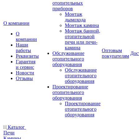
отопительных
приборов
Монтаж
дымохода
О компании
Монтаж камина
Монтаж банной,
О
отопительной
компании
печи или печи-
Наши
камина
работы
Оптовым
Обслуживание
Дос
Реквизиты
покупателям
отопительного
Гарантия
оборудования
и сервис
Обслуживание
Новости
отопительного
Отзывы
оборудования
Проектирование
отопительного
оборудования
Проектирование
отопительного
оборудования
Каталог
Печи
Камины