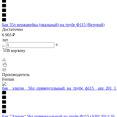
Бак 55л нержавейка (овальный) на трубе Ф115 (Везувий)
Достаточно
6 903
₽
/шт
В корзину
Производитель
Ferrum
Бак "Эльтон" 56л прямоугольный на трубе Ф115 (AISI 201/1.0)