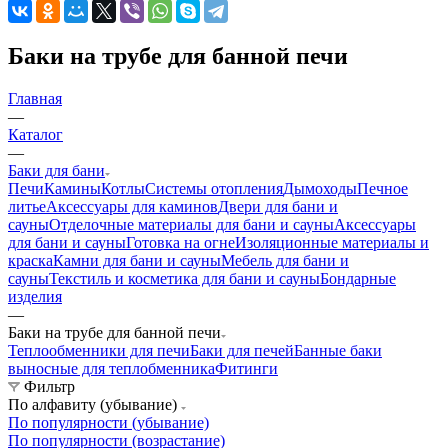
Баки на трубе для банной печи
Главная
—
Каталог
—
Баки для бани
Печи
Камины
Котлы
Системы отопления
Дымоходы
Печное
литье
Аксессуары для каминов
Двери для бани и
сауны
Отделочные материалы для бани и сауны
Аксессуары
для бани и сауны
Готовка на огне
Изоляционные материалы и
краска
Камни для бани и сауны
Мебель для бани и
сауны
Текстиль и косметика для бани и сауны
Бондарные
изделия
—
Баки на трубе для банной печи
Теплообменники для печи
Баки для печей
Банные баки
выносные для теплобменника
Фитинги
Фильтр
По алфавиту (убывание)
По популярности (убывание)
По популярности (возрастание)