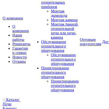
отопительных
приборов
Монтаж
дымохода
О компании
Монтаж камина
Монтаж банной,
О
отопительной
компании
печи или печи-
Наши
камина
работы
Оптовым
Обслуживание
Дос
Реквизиты
покупателям
отопительного
Гарантия
оборудования
и сервис
Обслуживание
Новости
отопительного
Отзывы
оборудования
Проектирование
отопительного
оборудования
Проектирование
отопительного
оборудования
Каталог
Печи
Камины