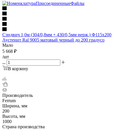
Сэндвич 1,0м (304/0,8мм + 430/0,5мм нерж.) Ф115х200
Аустенит Ral 9005 матовый черный до 200 градусо
Мало
5 668
₽
/шт
В корзину
Производитель
Ferrum
Ширина, мм
200
Высота, мм
1000
Страна производства