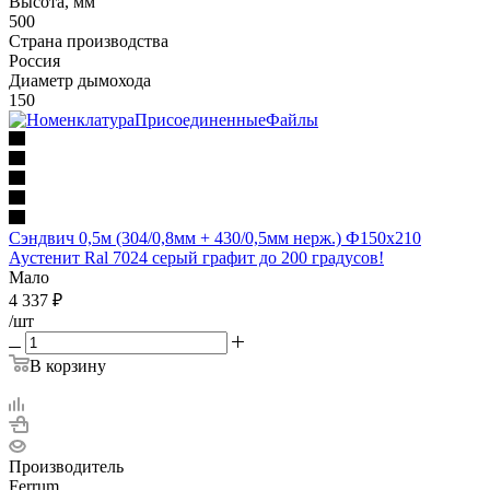
Высота, мм
500
Страна производства
Россия
Диаметр дымохода
150
Сэндвич 0,5м (304/0,8мм + 430/0,5мм нерж.) Ф150х210
Аустенит Ral 7024 серый графит до 200 градусов!
Мало
4 337
₽
/шт
В корзину
Производитель
Ferrum