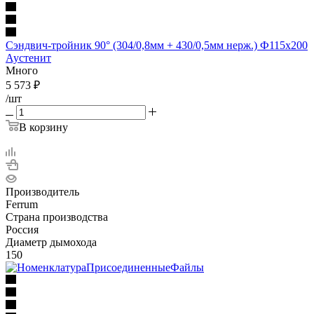
Сэндвич-тройник 90° (304/0,8мм + 430/0,5мм нерж.) Ф115х200
Аустенит
Много
5 573
₽
/шт
В корзину
Производитель
Ferrum
Страна производства
Россия
Диаметр дымохода
150