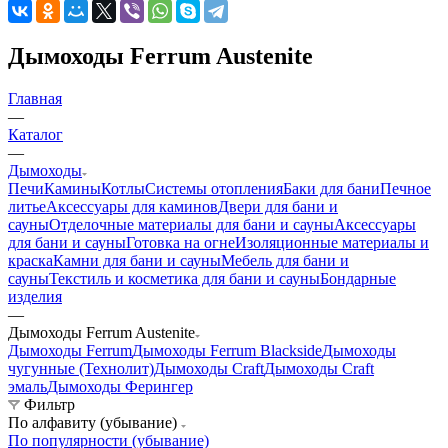
Дымоходы Ferrum Austenite
Главная
—
Каталог
—
Дымоходы
Печи
Камины
Котлы
Системы отопления
Баки для бани
Печное
литье
Аксессуары для каминов
Двери для бани и
сауны
Отделочные материалы для бани и сауны
Аксессуары
для бани и сауны
Готовка на огне
Изоляционные материалы и
краска
Камни для бани и сауны
Мебель для бани и
сауны
Текстиль и косметика для бани и сауны
Бондарные
изделия
—
Дымоходы Ferrum Austenite
Дымоходы Ferrum
Дымоходы Ferrum Blackside
Дымоходы
чугунные (Технолит)
Дымоходы Craft
Дымоходы Craft
эмаль
Дымоходы Ферингер
Фильтр
По алфавиту (убывание)
По популярности (убывание)