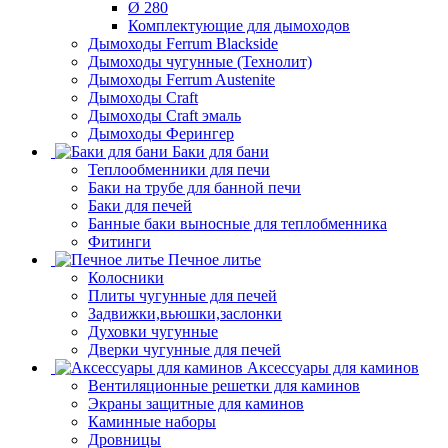
Ø 280
Комплектующие для дымоходов
Дымоходы Ferrum Blackside
Дымоходы чугунные (Технолит)
Дымоходы Ferrum Austenite
Дымоходы Craft
Дымоходы Craft эмаль
Дымоходы Ферингер
Баки для бани
Теплообменники для печи
Баки на трубе для банной печи
Баки для печей
Банные баки выносные для теплобменника
Фитинги
Печное литье
Колосники
Плиты чугунные для печей
Задвижки,вьюшки,заслонки
Духовки чугунные
Дверки чугунные для печей
Аксессуары для каминов
Вентиляционные решетки для каминов
Экраны защитные для каминов
Каминные наборы
Дровницы