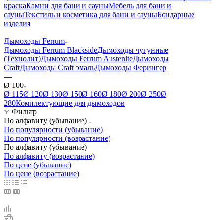
краска
Камни для бани и сауны
Мебель для бани и
сауны
Текстиль и косметика для бани и сауны
Бондарные
изделия
—
Дымоходы Ferrum
Дымоходы Ferrum Blackside
Дымоходы чугунные
(Технолит)
Дымоходы Ferrum Austenite
Дымоходы
Craft
Дымоходы Craft эмаль
Дымоходы Ферингер
—
Ø 100
Ø 115
Ø 120
Ø 130
Ø 150
Ø 160
Ø 180
Ø 200
Ø 250
Ø
280
Комплектующие для дымоходов
Фильтр
По алфавиту (убывание)
По популярности (убывание)
По популярности (возрастание)
По алфавиту (убывание)
По алфавиту (возрастание)
По цене (убывание)
По цене (возрастание)