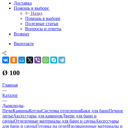
Доставка
Помощь в выборе
Назад
Помощь в выборе
Полезные статьи
Вопросы и ответы
Возврат
Вконтакте
Ø 100
Главная
—
Каталог
—
Дымоходы
Печи
Камины
Котлы
Системы отопления
Баки для бани
Печное
литье
Аксессуары для каминов
Двери для бани и
сауны
Отделочные материалы для бани и сауны
Аксессуары
для бани и сауны
Готовка на огне
Изоляционные материалы и