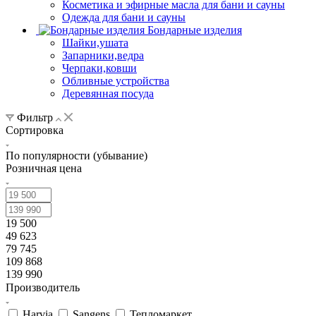
Косметика и эфирные масла для бани и сауны
Одежда для бани и сауны
Бондарные изделия
Шайки,ушата
Запарники,ведра
Черпаки,ковши
Обливные устройства
Деревянная посуда
Фильтр
Сортировка
По популярности (убывание)
Розничная цена
19 500
49 623
79 745
109 868
139 990
Производитель
Harvia
Sangens
Тепломаркет