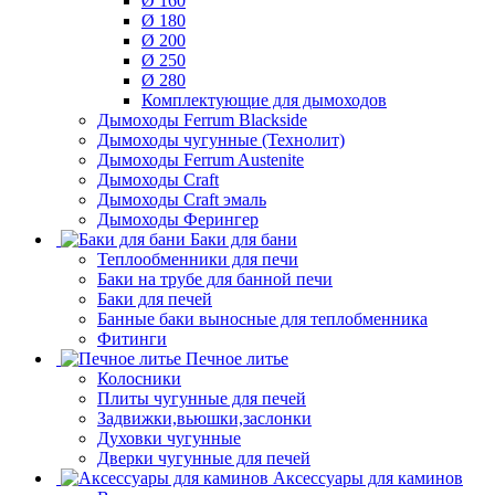
Ø 160
Ø 180
Ø 200
Ø 250
Ø 280
Комплектующие для дымоходов
Дымоходы Ferrum Blackside
Дымоходы чугунные (Технолит)
Дымоходы Ferrum Austenite
Дымоходы Craft
Дымоходы Craft эмаль
Дымоходы Ферингер
Баки для бани
Теплообменники для печи
Баки на трубе для банной печи
Баки для печей
Банные баки выносные для теплобменника
Фитинги
Печное литье
Колосники
Плиты чугунные для печей
Задвижки,вьюшки,заслонки
Духовки чугунные
Дверки чугунные для печей
Аксессуары для каминов