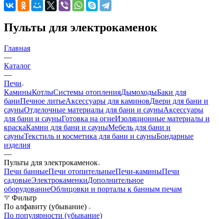
Пульты для электрокаменок
Главная
—
Каталог
—
Печи
Камины
Котлы
Системы отопления
Дымоходы
Баки для
бани
Печное литье
Аксессуары для каминов
Двери для бани и
сауны
Отделочные материалы для бани и сауны
Аксессуары
для бани и сауны
Готовка на огне
Изоляционные материалы и
краска
Камни для бани и сауны
Мебель для бани и
сауны
Текстиль и косметика для бани и сауны
Бондарные
изделия
—
Пульты для электрокаменок
Печи банные
Печи отопительные
Печи-камины
Печи
садовые
Электрокаменки
Дополнительное
оборудование
Облицовки и порталы к банным печам
Фильтр
По алфавиту (убывание)
По популярности (убывание)