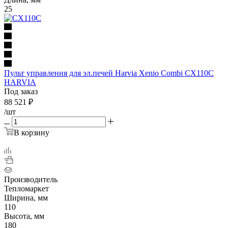
25
Пульт управления для эл.печей Harvia Xenio Combi CX110С
HARVIA
Под заказ
88 521
₽
/шт
В корзину
Производитель
Тепломаркет
Ширина, мм
110
Высота, мм
180