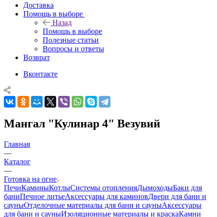
Доставка
Помощь в выборе
Назад
Помощь в выборе
Полезные статьи
Вопросы и ответы
Возврат
Вконтакте
Мангал "Кулинар 4" Везувий
Главная
—
Каталог
—
Готовка на огне
Печи
Камины
Котлы
Системы отопления
Дымоходы
Баки для
бани
Печное литье
Аксессуары для каминов
Двери для бани и
сауны
Отделочные материалы для бани и сауны
Аксессуары
для бани и сауны
Изоляционные материалы и краска
Камни