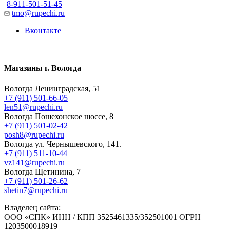
8-911-501-51-45
tmo@rupechi.ru
Вконтакте
Магазины г. Вологда
Вологда Ленинградская, 51
+7 (911) 501-66-05
len51@rupechi.ru
Вологда Пошехонское шоссе, 8
+7 (911) 501-02-42
posh8@rupechi.ru
Вологда ул. Чернышевского, 141.
+7 (911) 511-10-44
vz141@rupechi.ru
Вологда Щетинина, 7
+7 (911) 501-26-62
shetin7@rupechi.ru
Владелец сайта:
ООО «СПК» ИНН / КПП 3525461335/352501001 ОГРН
1203500018919