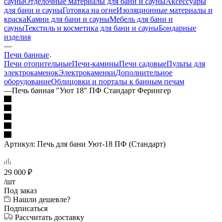
сауны
Отделочные материалы для бани и сауны
Аксессуары
для бани и сауны
Готовка на огне
Изоляционные материалы и
краска
Камни для бани и сауны
Мебель для бани и
сауны
Текстиль и косметика для бани и сауны
Бондарные
изделия
—
Печи банные
Печи отопительные
Печи-камины
Печи садовые
Пульты для
электрокаменок
Электрокаменки
Дополнительное
оборудование
Облицовки и порталы к банным печам
—
Печь банная "Уют 18" ПФ Стандарт Ферингер
Артикул:
Печь для бани Уют-18 ПФ (Стандарт)
29 000
₽
/шт
Под заказ
Нашли дешевле?
Подписаться
Рассчитать доставку