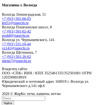
Магазины г. Вологда
Вологда Ленинградская, 51
+7 (911) 501-66-05
len51@rupechi.ru
Вологда Пошехонское шоссе, 8
+7 (911) 501-02-42
posh8@rupechi.ru
Вологда ул. Чернышевского, 141.
+7 (911) 511-10-44
vz141@rupechi.ru
Вологда Щетинина, 7
+7 (911) 501-26-62
shetin7@rupechi.ru
Владелец сайта:
ООО «СПК» ИНН / КПП 3525461335/352501001 ОГРН
1203500018919
Юридический и почтовый адрес 160019 г. Вологда ул.
Чернышевского д.141 оф.6
2026 © ЖарКо: печи, камины, котлы
Найти