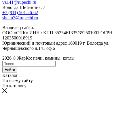
vz141@rupechi.ru
Вологда Щетинина, 7
+7 (911) 501-26-62
shetin7@rupechi.ru
Владелец сайта:
ООО «СПК» ИНН / КПП 3525461335/352501001 ОГРН
1203500018919
Юридический и почтовый адрес 160019 г. Вологда ул.
Чернышевского д.141 оф.6
2026 © ЖарКо: печи, камины, котлы
Найти
Каталог
По всему сайту
По каталогу