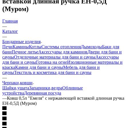
вставкой длинная ручка ЕН-0,5Д
(Муром)
Главная
—
Каталог
—
Бондарные изделия
Печи
Камины
Котлы
Системы отопления
Дымоходы
Баки для
бани
Печное литье
Аксессуары для каминов
Двери для бани и
сауны
Отделочные материалы для бани и сауны
Аксессуары
для бани и сауны
Готовка на огне
Изоляционные материалы и
краска
Камни для бани и сауны
Мебель для бани и
сауны
Текстиль и косметика для бани и сауны
—
Черпаки,ковши
Шайки,ушата
Запарники,ведра
Обливные
устройства
Деревянная посуда
—
Ковш 0,5л "Емеля" с нержавеющей вставкой длинная ручка
ЕН-0,5Д (Муром)