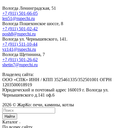
Вологда Ленинградская, 51
+7 (911) 501-66-05
len51@rupechi.ru
Вологда Пошехонское шоссе, 8
+7 (911) 501-02-42
posh8@rupechi.ru
Вологда ул. Чернышевского, 141.
+7 (911) 511-10-44
vz141@rupechi.ru
Вологда Щетинина, 7
+7 (911) 501-26-62
shetin7@rupechi.ru
Владелец сайта:
ООО «СПК» ИНН / КПП 3525461335/352501001 ОГРН
1203500018919
Юридический и почтовый адрес 160019 г. Вологда ул.
Чернышевского д.141 оф.6
2026 © ЖарКо: печи, камины, котлы
Найти
Каталог
По всему сайту