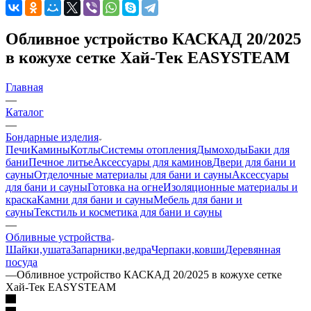
Обливное устройство КАСКАД 20/2025
в кожухе сетке Хай-Тек EASYSTEAM
Главная
—
Каталог
—
Бондарные изделия
Печи
Камины
Котлы
Системы отопления
Дымоходы
Баки для
бани
Печное литье
Аксессуары для каминов
Двери для бани и
сауны
Отделочные материалы для бани и сауны
Аксессуары
для бани и сауны
Готовка на огне
Изоляционные материалы и
краска
Камни для бани и сауны
Мебель для бани и
сауны
Текстиль и косметика для бани и сауны
—
Обливные устройства
Шайки,ушата
Запарники,ведра
Черпаки,ковши
Деревянная
посуда
—
Обливное устройство КАСКАД 20/2025 в кожухе сетке
Хай-Тек EASYSTEAM