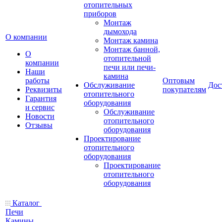
отопительных
приборов
Монтаж
дымохода
О компании
Монтаж камина
Монтаж банной,
О
отопительной
компании
печи или печи-
Наши
камина
работы
Оптовым
Обслуживание
Дос
Реквизиты
покупателям
отопительного
Гарантия
оборудования
и сервис
Обслуживание
Новости
отопительного
Отзывы
оборудования
Проектирование
отопительного
оборудования
Проектирование
отопительного
оборудования
Каталог
Печи
Камины