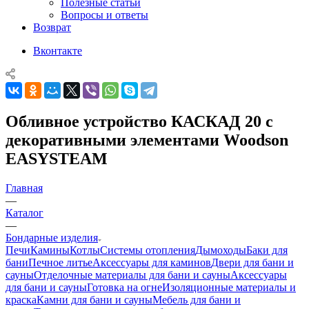
Полезные статьи
Вопросы и ответы
Возврат
Вконтакте
Обливное устройство КАСКАД 20 с
декоративными элементами Woodson
EASYSTEAM
Главная
—
Каталог
—
Бондарные изделия
Печи
Камины
Котлы
Системы отопления
Дымоходы
Баки для
бани
Печное литье
Аксессуары для каминов
Двери для бани и
сауны
Отделочные материалы для бани и сауны
Аксессуары
для бани и сауны
Готовка на огне
Изоляционные материалы и
краска
Камни для бани и сауны
Мебель для бани и