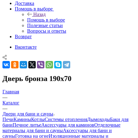
Доставка
Помощь в выборе
Назад
Помощь в выборе
Полезные статьи
Вопросы и ответы
Возврат
Вконтакте
Дверь бронза 190х70
Главная
—
Каталог
—
Двери для бани и сауны
Печи
Камины
Котлы
Системы отопления
Дымоходы
Баки для
бани
Печное литье
Аксессуары для каминов
Отделочные
материалы для бани и сауны
Аксессуары для бани и
сауны
Готовка на огне
Изоляционные материалы и