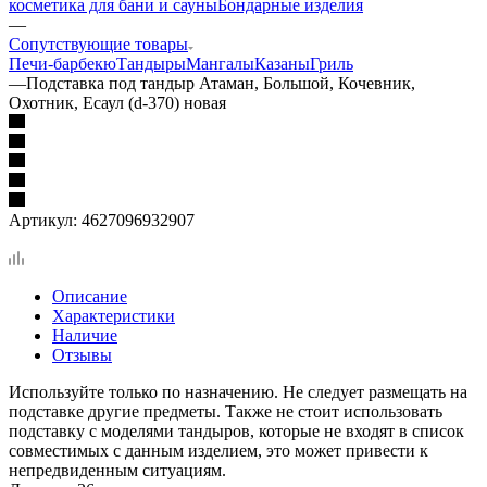
косметика для бани и сауны
Бондарные изделия
—
Сопутствующие товары
Печи-барбекю
Тандыры
Мангалы
Казаны
Гриль
—
Подставка под тандыр Атаман, Большой, Кочевник,
Охотник, Есаул (d-370) новая
Артикул:
4627096932907
Описание
Характеристики
Наличие
Отзывы
Используйте только по назначению. Не следует размещать на
подставке другие предметы. Также не стоит использовать
подставку с моделями тандыров, которые не входят в список
совместимых с данным изделием, это может привести к
непредвиденным ситуациям.