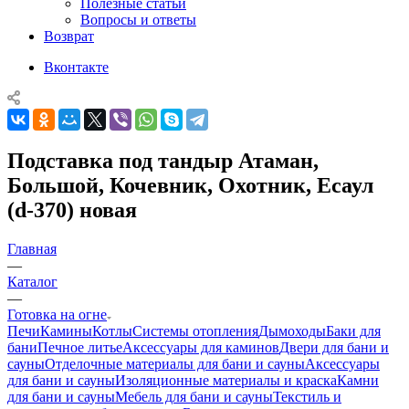
Полезные статьи
Вопросы и ответы
Возврат
Вконтакте
Подставка под тандыр Атаман,
Большой, Кочевник, Охотник, Есаул
(d-370) новая
Главная
—
Каталог
—
Готовка на огне
Печи
Камины
Котлы
Системы отопления
Дымоходы
Баки для
бани
Печное литье
Аксессуары для каминов
Двери для бани и
сауны
Отделочные материалы для бани и сауны
Аксессуары
для бани и сауны
Изоляционные материалы и краска
Камни
для бани и сауны
Мебель для бани и сауны
Текстиль и