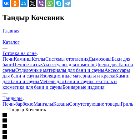
Тандыр Кочевник
Главная
—
Каталог
—
Готовка на огне
Печи
Камины
Котлы
Системы отопления
Дымоходы
Баки для
бани
Печное литье
Аксессуары для каминов
Двери для бани и
сауны
Отделочные материалы для бани и сауны
Аксессуары
для бани и сауны
Изоляционные материалы и краска
Камни
для бани и сауны
Мебель для бани и сауны
Текстиль и
косметика для бани и сауны
Бондарные изделия
—
Тандыры
Печи-барбекю
Мангалы
Казаны
Сопутствующие товары
Гриль
—
Тандыр Кочевник