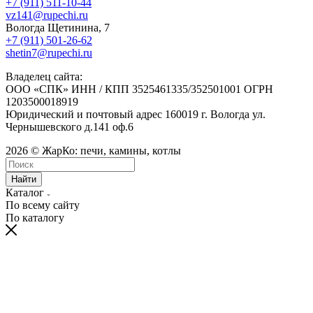
+7 (911) 511-10-44
vz141@rupechi.ru
Вологда Щетинина, 7
+7 (911) 501-26-62
shetin7@rupechi.ru
Владелец сайта:
ООО «СПК» ИНН / КПП 3525461335/352501001 ОГРН
1203500018919
Юридический и почтовый адрес 160019 г. Вологда ул.
Чернышевского д.141 оф.6
2026 © ЖарКо: печи, камины, котлы
Найти
Каталог
По всему сайту
По каталогу