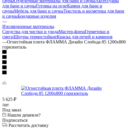
сауны
Отделочные материалы для бани и сауны
Аксессуары
для бани и сауны
Готовка на огне
Камни для бани и
сауны
Мебель для бани и сауны
Текстиль и косметика для бани
и сауны
Бондарные изделия
—
Изоляционные материалы
Средства для чистки и ухода
Мастер-флеш
Герметики и
смеси
Шнуры термостойкие
Краска для печей и каминов
—
Огнестойкая плита ФЛАММА Дизайн Слобода 85 1200х800
горизонталь
5 625
₽
/шт
Под заказ
Нашли дешевле?
Подписаться
Рассчитать доставку