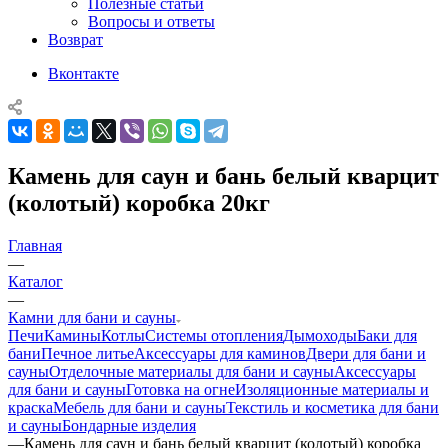
Полезные статьи
Вопросы и ответы
Возврат
Вконтакте
Камень для саун и бань белый кварцит
(колотый) коробка 20кг
Главная
—
Каталог
—
Камни для бани и сауны
Печи
Камины
Котлы
Системы отопления
Дымоходы
Баки для
бани
Печное литье
Аксессуары для каминов
Двери для бани и
сауны
Отделочные материалы для бани и сауны
Аксессуары
для бани и сауны
Готовка на огне
Изоляционные материалы и
краска
Мебель для бани и сауны
Текстиль и косметика для бани
и сауны
Бондарные изделия
—
Камень для саун и бань белый кварцит (колотый) коробка