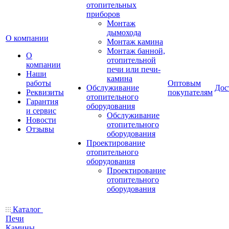
отопительных
приборов
Монтаж
дымохода
О компании
Монтаж камина
Монтаж банной,
О
отопительной
компании
печи или печи-
Наши
камина
работы
Оптовым
Обслуживание
Дос
Реквизиты
покупателям
отопительного
Гарантия
оборудования
и сервис
Обслуживание
Новости
отопительного
Отзывы
оборудования
Проектирование
отопительного
оборудования
Проектирование
отопительного
оборудования
Каталог
Печи
Камины