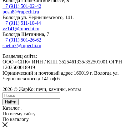
Вологда Пошехонское шоссе, 8
+7 (911) 501-02-42
posh8@rupechi.ru
Вологда ул. Чернышевского, 141.
+7 (911) 511-10-44
vz141@rupechi.ru
Вологда Щетинина, 7
+7 (911) 501-26-62
shetin7@rupechi.ru
Владелец сайта:
ООО «СПК» ИНН / КПП 3525461335/352501001 ОГРН
1203500018919
Юридический и почтовый адрес 160019 г. Вологда ул.
Чернышевского д.141 оф.6
2026 © ЖарКо: печи, камины, котлы
Найти
Каталог
По всему сайту
По каталогу