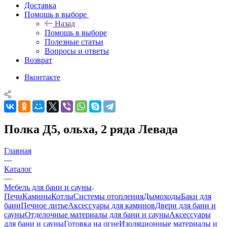
Доставка
Помощь в выборе
Назад
Помощь в выборе
Полезные статьи
Вопросы и ответы
Возврат
Вконтакте
Полка Д5, ольха, 2 ряда Левада
Главная
—
Каталог
—
Мебель для бани и сауны
Печи
Камины
Котлы
Системы отопления
Дымоходы
Баки для
бани
Печное литье
Аксессуары для каминов
Двери для бани и
сауны
Отделочные материалы для бани и сауны
Аксессуары
для бани и сауны
Готовка на огне
Изоляционные материалы и