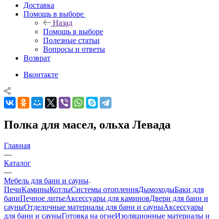
Доставка
Помощь в выборе
Назад
Помощь в выборе
Полезные статьи
Вопросы и ответы
Возврат
Вконтакте
Полка для масел, ольха Левада
Главная
—
Каталог
—
Мебель для бани и сауны
Печи
Камины
Котлы
Системы отопления
Дымоходы
Баки для
бани
Печное литье
Аксессуары для каминов
Двери для бани и
сауны
Отделочные материалы для бани и сауны
Аксессуары
для бани и сауны
Готовка на огне
Изоляционные материалы и