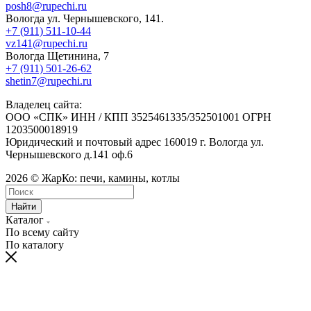
posh8@rupechi.ru
Вологда ул. Чернышевского, 141.
+7 (911) 511-10-44
vz141@rupechi.ru
Вологда Щетинина, 7
+7 (911) 501-26-62
shetin7@rupechi.ru
Владелец сайта:
ООО «СПК» ИНН / КПП 3525461335/352501001 ОГРН
1203500018919
Юридический и почтовый адрес 160019 г. Вологда ул.
Чернышевского д.141 оф.6
2026 © ЖарКо: печи, камины, котлы
Найти
Каталог
По всему сайту
По каталогу