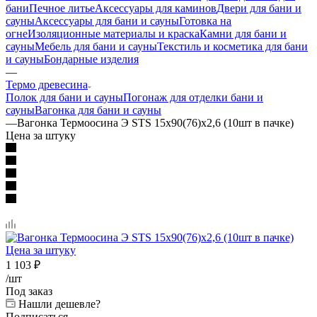
бани
Печное литье
Аксессуары для каминов
Двери для бани и
сауны
Аксессуары для бани и сауны
Готовка на
огне
Изоляционные материалы и краска
Камни для бани и
сауны
Мебель для бани и сауны
Текстиль и косметика для бани
и сауны
Бондарные изделия
—
Термо древесина
Полок для бани и сауны
Погонаж для отделки бани и
сауны
Вагонка для бани и сауны
—
Вагонка Термоосина Э STS 15х90(76)х2,6 (10шт в пачке)
Цена за штуку
1 103
₽
/шт
Под заказ
Нашли дешевле?
Подписаться