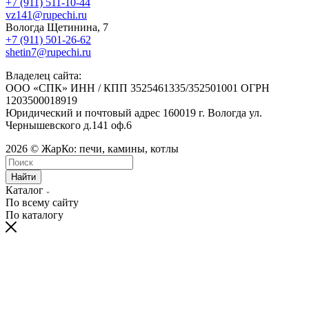
+7 (911) 511-10-44
vz141@rupechi.ru
Вологда Щетинина, 7
+7 (911) 501-26-62
shetin7@rupechi.ru
Владелец сайта:
ООО «СПК» ИНН / КПП 3525461335/352501001 ОГРН
1203500018919
Юридический и почтовый адрес 160019 г. Вологда ул.
Чернышевского д.141 оф.6
2026 © ЖарКо: печи, камины, котлы
Найти
Каталог
По всему сайту
По каталогу