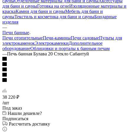
сауны
Отделочные материалы для бани и сауны
Аксессуары
для бани и сауны
Готовка на огне
Изоляционные материалы и
краска
Камни для бани и сауны
Мебель для бани и
сауны
Текстиль и косметика для бани и сауны
Бондарные
изделия
—
Печи банные
Печи отопительные
Печи-камины
Печи садовые
Пульты для
электрокаменок
Электрокаменки
Дополнительное
оборудование
Облицовки и порталы к банным печам
—
Печь банная Булава 20 Стекло Сабантуй
38 220
₽
/шт
Под заказ
Нашли дешевле?
Подписаться
Рассчитать доставку