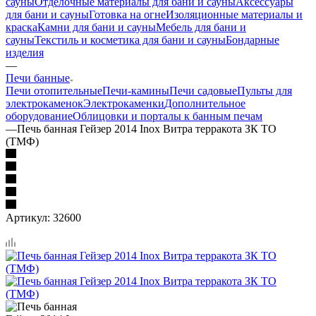
сауны
Отделочные материалы для бани и сауны
Аксессуары
для бани и сауны
Готовка на огне
Изоляционные материалы и
краска
Камни для бани и сауны
Мебель для бани и
сауны
Текстиль и косметика для бани и сауны
Бондарные
изделия
—
Печи банные
Печи отопительные
Печи-камины
Печи садовые
Пульты для
электрокаменок
Электрокаменки
Дополнительное
оборудование
Облицовки и порталы к банным печам
—
Печь банная Гейзер 2014 Inox Витра терракота ЗК ТО
(ТМФ)
Артикул:
32600