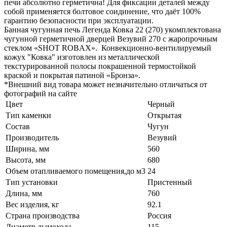
печи абсолютно герметична! Для фиксации деталей между
собой применяется болтовое соидинение, что даёт 100%
гарантию безопасности при эксплуатации.
Банная чугунная печь Легенда Ковка 22 (270) укомплектована
чугунной герметичной дверцей Везувий 270 с жаропрочным
стеклом «SHOT ROBAX». Конвекционно-вентилируемый
кожух "Ковка" изготовлен из металлической
текстурированной полосы покрашенной термостойкой
краской и покрытая патиной «Бронза».
*Внешний вид товара может незначительно отличаться от
фотографий на сайте
Цвет
Черный
Тип каменки
Открытая
Состав
Чугун
Производитель
Везувий
Ширина, мм
560
Высота, мм
680
Объем отапливаемого помещения,до м3
24
Тип установки
Пристенный
Длина, мм
760
Вес изделия, кг
92.1
Страна производства
Россия
Диаметр дымохода
115