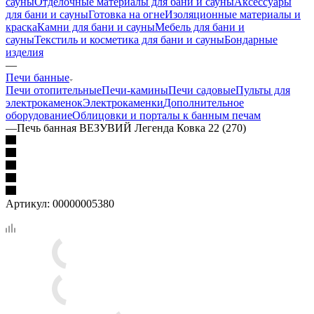
сауны
Отделочные материалы для бани и сауны
Аксессуары
для бани и сауны
Готовка на огне
Изоляционные материалы и
краска
Камни для бани и сауны
Мебель для бани и
сауны
Текстиль и косметика для бани и сауны
Бондарные
изделия
—
Печи банные
Печи отопительные
Печи-камины
Печи садовые
Пульты для
электрокаменок
Электрокаменки
Дополнительное
оборудование
Облицовки и порталы к банным печам
—
Печь банная ВЕЗУВИЙ Легенда Ковка 22 (270)
Артикул:
00000005380