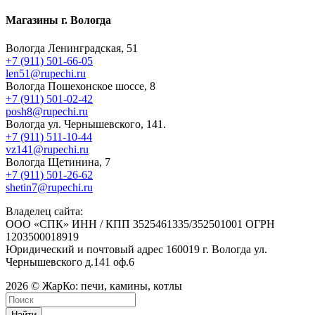
Магазины г. Вологда
Вологда Ленинградская, 51
+7 (911) 501-66-05
len51@rupechi.ru
Вологда Пошехонское шоссе, 8
+7 (911) 501-02-42
posh8@rupechi.ru
Вологда ул. Чернышевского, 141.
+7 (911) 511-10-44
vz141@rupechi.ru
Вологда Щетинина, 7
+7 (911) 501-26-62
shetin7@rupechi.ru
Владелец сайта:
ООО «СПК» ИНН / КПП 3525461335/352501001 ОГРН
1203500018919
Юридический и почтовый адрес 160019 г. Вологда ул.
Чернышевского д.141 оф.6
2026 © ЖарКо: печи, камины, котлы
Найти