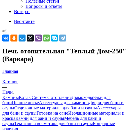
Полезные статьи
Вопросы и ответы
Возврат
Вконтакте
Печь отопительная "Теплый Дом-250"
(Варвара)
Главная
—
Каталог
—
Печи
Камины
Котлы
Системы отопления
Дымоходы
Баки для
бани
Печное литье
Аксессуары для каминов
Двери для бани и
сауны
Отделочные материалы для бани и сауны
Аксессуары
для бани и сауны
Готовка на огне
Изоляционные материалы и
краска
Камни для бани и сауны
Мебель для бани и
сауны
Текстиль и косметика для бани и сауны
Бондарные
изделия