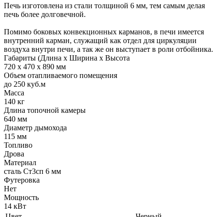
Печь изготовлена из стали толщиной 6 мм, тем самым делая
печь более долговечной.
Помимо боковых конвекционных карманов, в печи имеется
внутренний карман, служащий как отдел для циркуляции
воздуха внутри печи, а так же он выступает в роли отбойника.
Габариты (Длина х Ширина х Высота
720 х 470 х 890 мм
Объем отапливаемого помещения
до 250 куб.м
Масса
140 кг
Длина топочной камеры
640 мм
Диаметр дымохода
115 мм
Топливо
Дрова
Материал
сталь Ст3сп 6 мм
Футеровка
Нет
Мощность
14 кВт
Цвет
Черный