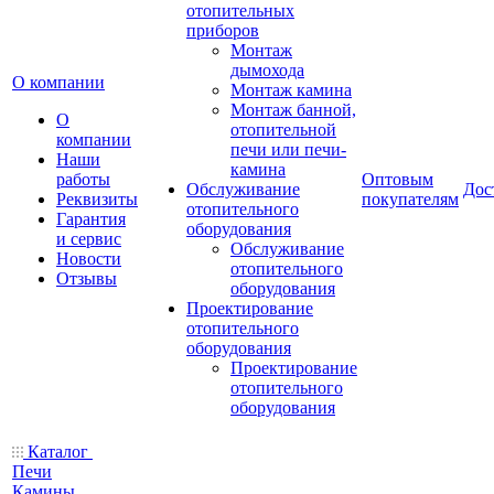
отопительных
приборов
Монтаж
дымохода
О компании
Монтаж камина
Монтаж банной,
О
отопительной
компании
печи или печи-
Наши
камина
работы
Оптовым
Обслуживание
Дос
Реквизиты
покупателям
отопительного
Гарантия
оборудования
и сервис
Обслуживание
Новости
отопительного
Отзывы
оборудования
Проектирование
отопительного
оборудования
Проектирование
отопительного
оборудования
Каталог
Печи
Камины