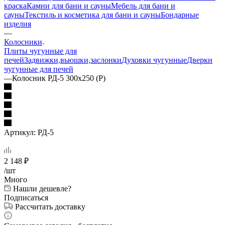
краска
Камни для бани и сауны
Мебель для бани и
сауны
Текстиль и косметика для бани и сауны
Бондарные
изделия
—
Колосники
Плиты чугунные для
печей
Задвижки,вьюшки,заслонки
Духовки чугунные
Дверки
чугунные для печей
—
Колосник РД-5 300х250 (Р)
Артикул:
РД-5
2 148
₽
/шт
Много
Нашли дешевле?
Подписаться
Рассчитать доставку