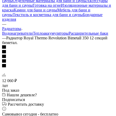
сауны
Отделочные материалы для бани и сауны
Аксессуары
для бани и сауны
Готовка на огне
Изоляционные материалы и
краска
Камни для бани и сауны
Мебель для бани и
сауны
Текстиль и косметика для бани и сауны
Бондарные
изделия
—
Радиаторы
Водонагреватели
Теплоаккумуляторы
Расширительные баки
—
Радиатор Royal Thermo Revolution Bimetall 350 12 секций
биметал.
12 060
₽
/шт
Под заказ
Нашли дешевле?
Подписаться
Рассчитать доставку
Самовывоз сегодня - бесплатно