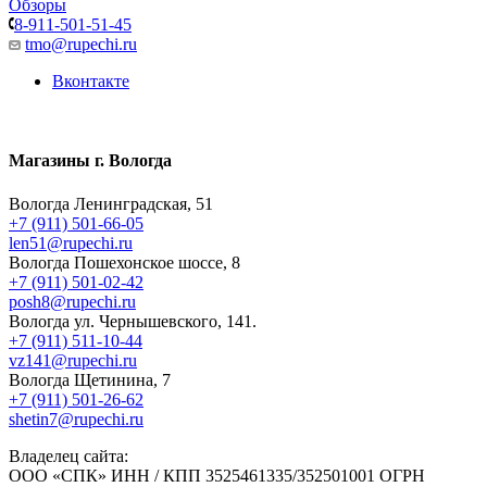
Обзоры
8-911-501-51-45
tmo@rupechi.ru
Вконтакте
Магазины г. Вологда
Вологда Ленинградская, 51
+7 (911) 501-66-05
len51@rupechi.ru
Вологда Пошехонское шоссе, 8
+7 (911) 501-02-42
posh8@rupechi.ru
Вологда ул. Чернышевского, 141.
+7 (911) 511-10-44
vz141@rupechi.ru
Вологда Щетинина, 7
+7 (911) 501-26-62
shetin7@rupechi.ru
Владелец сайта:
ООО «СПК» ИНН / КПП 3525461335/352501001 ОГРН