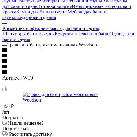
сауны
Отделочные материалы для бани и сауны
Аксессуары
для бани и сауны
Готовка на огне
Изоляционные материалы и
краска
Камни для бани и сауны
Мебель для бани и
сауны
Бондарные изделия
—
Косметика и эфирные масла для бани и сауны
Шапки для бани и сауны
Коврики и лежаки в баню
Одежда для
бани и сауны
—
Травы для бани, мята ментоловая Woodson
Артикул:
WT9
450
₽
/шт
Под заказ
Нашли дешевле?
Подписаться
Рассчитать доставку