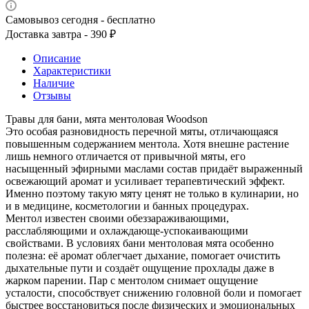
Самовывоз сегодня - бесплатно
Доставка завтра - 390 ₽
Описание
Характеристики
Наличие
Отзывы
Травы для бани, мята ментоловая Woodson
Это особая разновидность перечной мяты, отличающаяся
повышенным содержанием ментола. Хотя внешне растение
лишь немного отличается от привычной мяты, его
насыщенный эфирными маслами состав придаёт выраженный
освежающий аромат и усиливает терапевтический эффект.
Именно поэтому такую мяту ценят не только в кулинарии, но
и в медицине, косметологии и банных процедурах.
Ментол известен своими обеззараживающими,
расслабляющими и охлаждающе-успокаивающими
свойствами. В условиях бани ментоловая мята особенно
полезна: её аромат облегчает дыхание, помогает очистить
дыхательные пути и создаёт ощущение прохлады даже в
жарком парении. Пар с ментолом снимает ощущение
усталости, способствует снижению головной боли и помогает
быстрее восстановиться после физических и эмоциональных