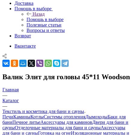
Доставка
Помощь в выборе
Назад
Помощь в выборе
Полезные статьи
Вопросы и ответы
Возврат
Вконтакте
Валик Элит для головы 45*11 Woodson
Главная
—
Каталог
—
Текстиль и косметика для бани и сауны
Печи
Камины
Котлы
Системы отопления
Дымоходы
Баки для
бани
Печное литье
Аксессуары для каминов
Двери для бани и
сауны
Отделочные материалы для бани и сауны
Аксессуары
для бани и сауны
Готовка на огне
Изоляционные материалы и