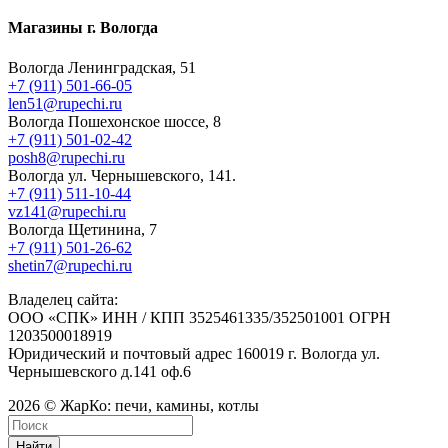
Магазины г. Вологда
Вологда Ленинградская, 51
+7 (911) 501-66-05
len51@rupechi.ru
Вологда Пошехонское шоссе, 8
+7 (911) 501-02-42
posh8@rupechi.ru
Вологда ул. Чернышевского, 141.
+7 (911) 511-10-44
vz141@rupechi.ru
Вологда Щетинина, 7
+7 (911) 501-26-62
shetin7@rupechi.ru
Владелец сайта:
ООО «СПК» ИНН / КПП 3525461335/352501001 ОГРН
1203500018919
Юридический и почтовый адрес 160019 г. Вологда ул.
Чернышевского д.141 оф.6
2026 © ЖарКо: печи, камины, котлы
Найти