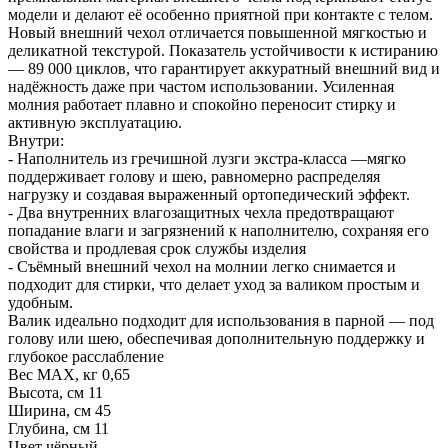
модели и делают её особенно приятной при контакте с телом.
Новый внешний чехол отличается повышенной мягкостью и
деликатной текстурой. Показатель устойчивости к истиранию
— 89 000 циклов, что гарантирует аккуратный внешний вид и
надёжность даже при частом использовании. Усиленная
молния работает плавно и спокойно переносит стирку и
активную эксплуатацию.
Внутри:
- Наполнитель из гречишной лузги экстра-класса —мягко
поддерживает голову и шею, равномерно распределяя
нагрузку и создавая выраженный ортопедический эффект.
- Два внутренних влагозащитных чехла предотвращают
попадание влаги и загрязнений к наполнителю, сохраняя его
свойства и продлевая срок службы изделия
- Съёмный внешний чехол на молнии легко снимается и
подходит для стирки, что делает уход за валиком простым и
удобным.
Валик идеально подходит для использования в парной — под
голову или шею, обеспечивая дополнительную поддержку и
глубокое расслабление
Вес МАХ, кг 0,65
Высота, см 11
Ширина, см 45
Глубина, см 11
Цвет чёрный