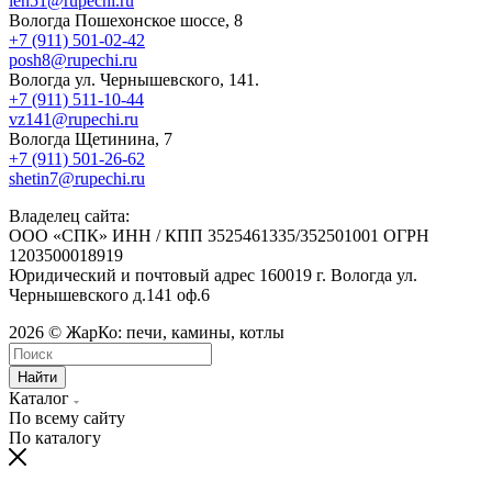
len51@rupechi.ru
Вологда Пошехонское шоссе, 8
+7 (911) 501-02-42
posh8@rupechi.ru
Вологда ул. Чернышевского, 141.
+7 (911) 511-10-44
vz141@rupechi.ru
Вологда Щетинина, 7
+7 (911) 501-26-62
shetin7@rupechi.ru
Владелец сайта:
ООО «СПК» ИНН / КПП 3525461335/352501001 ОГРН
1203500018919
Юридический и почтовый адрес 160019 г. Вологда ул.
Чернышевского д.141 оф.6
2026 © ЖарКо: печи, камины, котлы
Найти
Каталог
По всему сайту
По каталогу