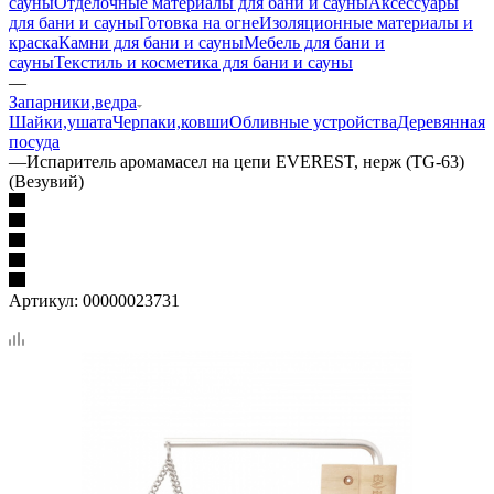
сауны
Отделочные материалы для бани и сауны
Аксессуары
для бани и сауны
Готовка на огне
Изоляционные материалы и
краска
Камни для бани и сауны
Мебель для бани и
сауны
Текстиль и косметика для бани и сауны
—
Запарники,ведра
Шайки,ушата
Черпаки,ковши
Обливные устройства
Деревянная
посуда
—
Испаритель аромамасел на цепи EVEREST, нерж (TG-63)
(Везувий)
Артикул:
00000023731