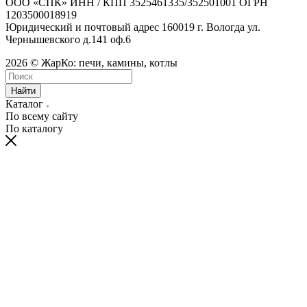
ООО «СПК» ИНН / КПП 3525461335/352501001 ОГРН
1203500018919
Юридический и почтовый адрес 160019 г. Вологда ул.
Чернышевского д.141 оф.6
2026 © ЖарКо: печи, камины, котлы
Найти
Каталог
По всему сайту
По каталогу