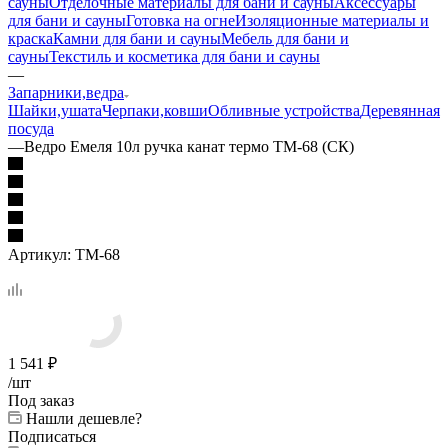
сауны
Отделочные материалы для бани и сауны
Аксессуары
для бани и сауны
Готовка на огне
Изоляционные материалы и
краска
Камни для бани и сауны
Мебель для бани и
сауны
Текстиль и косметика для бани и сауны
—
Запарники,ведра
Шайки,ушата
Черпаки,ковши
Обливные устройства
Деревянная
посуда
—
Ведро Емеля 10л ручка канат термо ТМ-68 (СК)
Артикул:
ТМ-68
1 541
₽
/шт
Под заказ
Нашли дешевле?
Подписаться