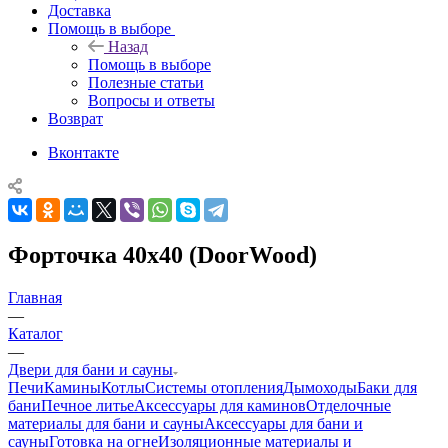
Доставка
Помощь в выборе
Назад
Помощь в выборе
Полезные статьи
Вопросы и ответы
Возврат
Вконтакте
Форточка 40х40 (DoorWood)
Главная
—
Каталог
—
Двери для бани и сауны
Печи
Камины
Котлы
Системы отопления
Дымоходы
Баки для
бани
Печное литье
Аксессуары для каминов
Отделочные
материалы для бани и сауны
Аксессуары для бани и
сауны
Готовка на огне
Изоляционные материалы и