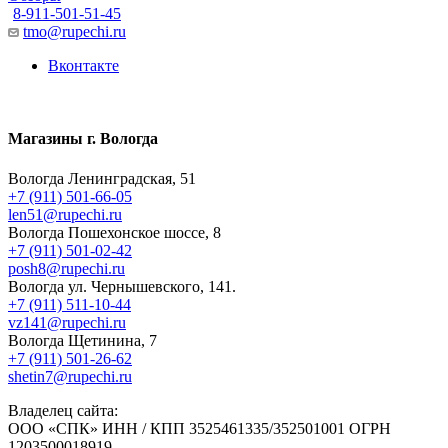
8-911-501-51-45
tmo@rupechi.ru
Вконтакте
Магазины г. Вологда
Вологда Ленинградская, 51
+7 (911) 501-66-05
len51@rupechi.ru
Вологда Пошехонское шоссе, 8
+7 (911) 501-02-42
posh8@rupechi.ru
Вологда ул. Чернышевского, 141.
+7 (911) 511-10-44
vz141@rupechi.ru
Вологда Щетинина, 7
+7 (911) 501-26-62
shetin7@rupechi.ru
Владелец сайта:
ООО «СПК» ИНН / КПП 3525461335/352501001 ОГРН
1203500018919