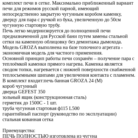
комплект печи в сетке. Максимально приближенный вариант
печи для режимов русской парной, имеющий
непосредственно закрытую чугунным коробом каменку,
дверцу для пара с ручкой из бука, увеличенную до 50см
чугунную стартовую трубу.
Печь легко модернизируется до полноценной печи
предназначенной для Русской бани путем замены стальной
сетки на каменную облицовку без демонтажа дымохода.
Модель GROZA выполнена на базе топочного агрегата -
экономичная модель для частного применения.
Основной принцип работы печи сохранён – получение пара с
теплоёмкой каменки прямого нагрева. Каменка является
сводом топки, нагревается с нижней поверхности снабженной
теплосъемными шипами для увеличения контакта с пламенем.
В комплект входит:печь банная GROZA 24 (М)
короб чугунный
дверца GEFEST 350
зольный ящик (конструкционная сталь)
герметик до 1500С - 1 шт.
труба чугунная стартовая ф115 L500
гарантийный паспорт (руководство по эксплуатации)
стальная кованная сетка
Приемущества:
ПЕЧЬ ПОЛНОСТЬЮ изготовлена из чугуна