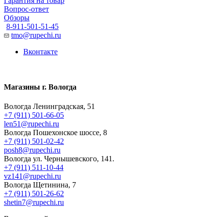
Гарантия на товар
Вопрос-ответ
Обзоры
8-911-501-51-45
tmo@rupechi.ru
Вконтакте
Магазины г. Вологда
Вологда Ленинградская, 51
+7 (911) 501-66-05
len51@rupechi.ru
Вологда Пошехонское шоссе, 8
+7 (911) 501-02-42
posh8@rupechi.ru
Вологда ул. Чернышевского, 141.
+7 (911) 511-10-44
vz141@rupechi.ru
Вологда Щетинина, 7
+7 (911) 501-26-62
shetin7@rupechi.ru