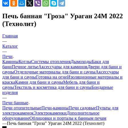
Печь банная "Гроза" Ураган 24М 2022
(Технолит)
Главная
—
Каталог
—
Печи
Камины
Котлы
Системы отопления
Дымоходы
Баки для
бани
Печное литье
Аксессуары для каминов
Двери для бани и
сауны
Отделочные материалы для бани и сауны
Аксессуары
для бани и сауны
Готовка на огне
Изоляционные материалы и
краска
Камни для бани и сауны
Мебель для бани и
сауны
Текстиль и косметика для бани и сауны
Бондарные
изделия
—
Печи банные
Печи отопительные
Печи-камины
Печи садовые
Пульты для
электрокаменок
Электрокаменки
Дополнительное
оборудование
Облицовки и порталы к банным печам
—
Печь банная "Гроза" Ураган 24М 2022 (Технолит)