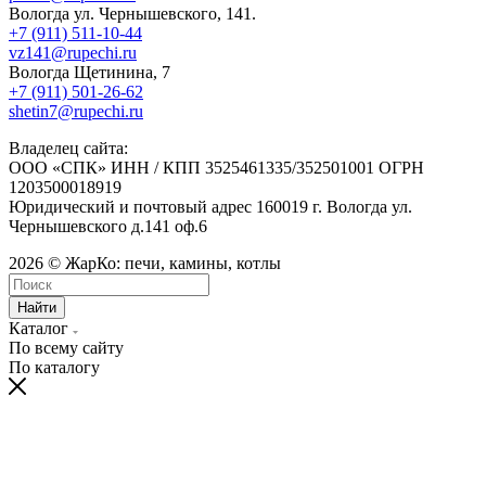
Вологда ул. Чернышевского, 141.
+7 (911) 511-10-44
vz141@rupechi.ru
Вологда Щетинина, 7
+7 (911) 501-26-62
shetin7@rupechi.ru
Владелец сайта:
ООО «СПК» ИНН / КПП 3525461335/352501001 ОГРН
1203500018919
Юридический и почтовый адрес 160019 г. Вологда ул.
Чернышевского д.141 оф.6
2026 © ЖарКо: печи, камины, котлы
Найти
Каталог
По всему сайту
По каталогу