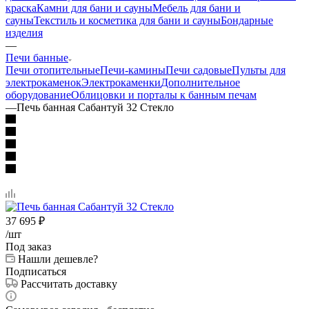
краска
Камни для бани и сауны
Мебель для бани и
сауны
Текстиль и косметика для бани и сауны
Бондарные
изделия
—
Печи банные
Печи отопительные
Печи-камины
Печи садовые
Пульты для
электрокаменок
Электрокаменки
Дополнительное
оборудование
Облицовки и порталы к банным печам
—
Печь банная Сабантуй 32 Стекло
37 695
₽
/шт
Под заказ
Нашли дешевле?
Подписаться
Рассчитать доставку