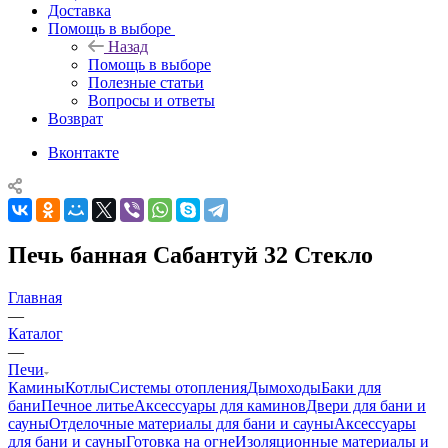
Доставка
Помощь в выборе
Назад
Помощь в выборе
Полезные статьи
Вопросы и ответы
Возврат
Вконтакте
Печь банная Сабантуй 32 Стекло
Главная
—
Каталог
—
Печи
Камины
Котлы
Системы отопления
Дымоходы
Баки для
бани
Печное литье
Аксессуары для каминов
Двери для бани и
сауны
Отделочные материалы для бани и сауны
Аксессуары
для бани и сауны
Готовка на огне
Изоляционные материалы и