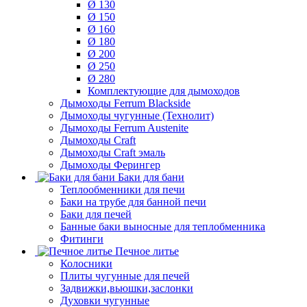
Ø 130
Ø 150
Ø 160
Ø 180
Ø 200
Ø 250
Ø 280
Комплектующие для дымоходов
Дымоходы Ferrum Blackside
Дымоходы чугунные (Технолит)
Дымоходы Ferrum Austenite
Дымоходы Craft
Дымоходы Craft эмаль
Дымоходы Ферингер
Баки для бани
Теплообменники для печи
Баки на трубе для банной печи
Баки для печей
Банные баки выносные для теплобменника
Фитинги
Печное литье
Колосники
Плиты чугунные для печей
Задвижки,вьюшки,заслонки
Духовки чугунные