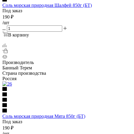
Соль морская природная Шалфей 850г (БТ)
Под заказ
190
₽
/шт
В корзину
Производитель
Банный Терем
Страна производства
Россия
Соль морская природная Мята 850г (БТ)
Под заказ
190
₽
/шт