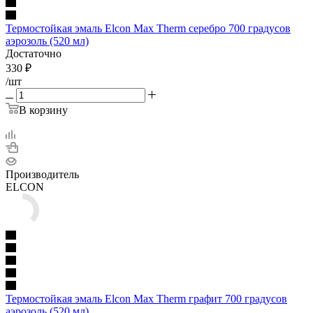
Термостойкая эмаль Elcon Max Therm серебро 700 градусов
аэрозоль (520 мл)
Достаточно
330
₽
/шт
В корзину
Производитель
ELCON
Термостойкая эмаль Elcon Max Therm графит 700 градусов
аэрозоль (520 мл)