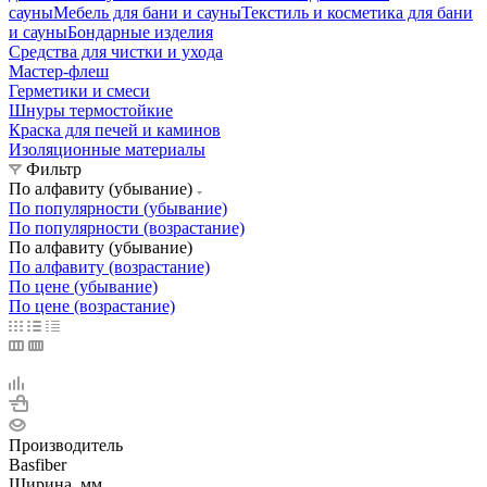
сауны
Мебель для бани и сауны
Текстиль и косметика для бани
и сауны
Бондарные изделия
Средства для чистки и ухода
Мастер-флеш
Герметики и смеси
Шнуры термостойкие
Краска для печей и каминов
Изоляционные материалы
Фильтр
По алфавиту (убывание)
По популярности (убывание)
По популярности (возрастание)
По алфавиту (убывание)
По алфавиту (возрастание)
По цене (убывание)
По цене (возрастание)
Производитель
Basfiber
Ширина, мм