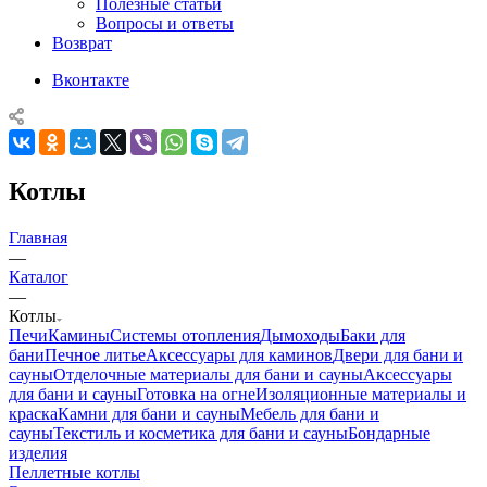
Полезные статьи
Вопросы и ответы
Возврат
Вконтакте
Котлы
Главная
—
Каталог
—
Котлы
Печи
Камины
Системы отопления
Дымоходы
Баки для
бани
Печное литье
Аксессуары для каминов
Двери для бани и
сауны
Отделочные материалы для бани и сауны
Аксессуары
для бани и сауны
Готовка на огне
Изоляционные материалы и
краска
Камни для бани и сауны
Мебель для бани и
сауны
Текстиль и косметика для бани и сауны
Бондарные
изделия
Пеллетные котлы