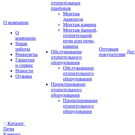
отопительных
приборов
Монтаж
дымохода
О компании
Монтаж камина
Монтаж банной,
О
отопительной
компании
печи или печи-
Наши
камина
работы
Оптовым
Обслуживание
Дос
Реквизиты
покупателям
отопительного
Гарантия
оборудования
и сервис
Обслуживание
Новости
отопительного
Отзывы
оборудования
Проектирование
отопительного
оборудования
Проектирование
отопительного
оборудования
Каталог
Печи
Камины