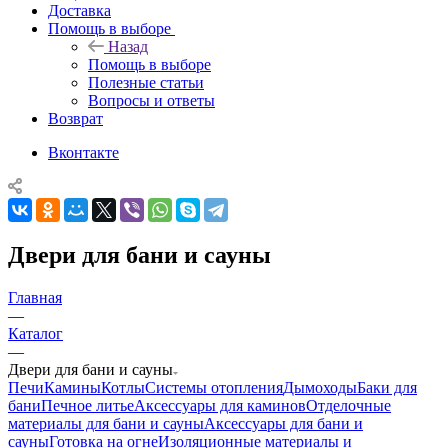
Доставка
Помощь в выборе
Назад
Помощь в выборе
Полезные статьи
Вопросы и ответы
Возврат
Вконтакте
Двери для бани и сауны
Главная
—
Каталог
—
Двери для бани и сауны
Печи
Камины
Котлы
Системы отопления
Дымоходы
Баки для
бани
Печное литье
Аксессуары для каминов
Отделочные
материалы для бани и сауны
Аксессуары для бани и
сауны
Готовка на огне
Изоляционные материалы и