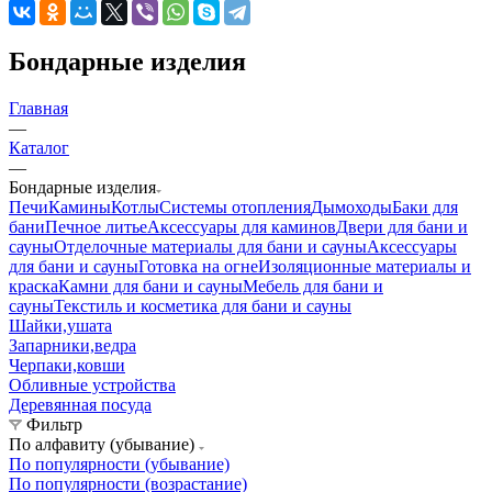
Бондарные изделия
Главная
—
Каталог
—
Бондарные изделия
Печи
Камины
Котлы
Системы отопления
Дымоходы
Баки для
бани
Печное литье
Аксессуары для каминов
Двери для бани и
сауны
Отделочные материалы для бани и сауны
Аксессуары
для бани и сауны
Готовка на огне
Изоляционные материалы и
краска
Камни для бани и сауны
Мебель для бани и
сауны
Текстиль и косметика для бани и сауны
Шайки,ушата
Запарники,ведра
Черпаки,ковши
Обливные устройства
Деревянная посуда
Фильтр
По алфавиту (убывание)
По популярности (убывание)
По популярности (возрастание)