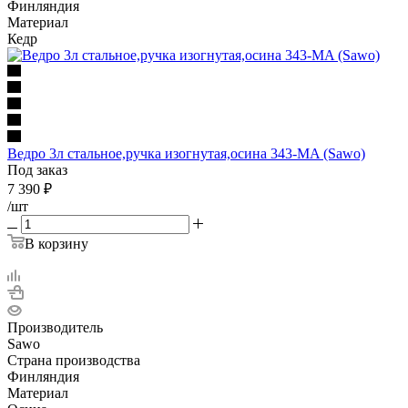
Финляндия
Материал
Кедр
Ведро 3л стальное,ручка изогнутая,осина 343-МA (Sawo)
Под заказ
7 390
₽
/шт
В корзину
Производитель
Sawo
Страна производства
Финляндия
Материал